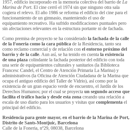
1957, edificio incorporado en la memoria colectiva del barrio de
La
Marina de Port
. El cine cerró el 1974 sin que ninguno otra sala
cogiera el relevo. El año 1986 se reforma el edificio del cine para el
funcionamiento de un gimnasio, manteniendo el uso de
equipamiento recreativo. Ha sufrido modificaciones puntuales pero
sin afectaciones relevantes en la estructura portante ni de fachada.
Como premisa de proyecto se ha considerado
la fachada de la calle
de la Foneria como la cara pública
de la Residencia, tanto sea
como reclamo comercial y de relación con
el entorno próximo del
barrio y de la calle
. Aun así, se ha tenido en cuenta
la existencia
de una plaza
colindante la fachada posterior del edificio con toda
una serie de equipamientos culturales y sanitarios (la Biblioteca
Francesc Candel, el Centro de Atención Primaria La Marina) y
administrativos (la Oficina de Atención Ciudadana de la Marina que
ocupa el antiguo edificio del Taller de Vidrio), así como por la
existencia de un gran espacio verde de encuentro, el Jardín de los
Derechos Humanos; por el cual se proyecta
un segundo acceso que
facilita el tráfico hacia y desde esta zona
creando una relación a
escala de uso diario para los usuarios y visitas que
complementa
el
principal del edificio.
Residencia para gente mayor, en el barrio de la Marina de Port,
Distrito de Sants-Montjuic, Barcelona
Calle de la Foneria, nº29, 08038, Barcelona