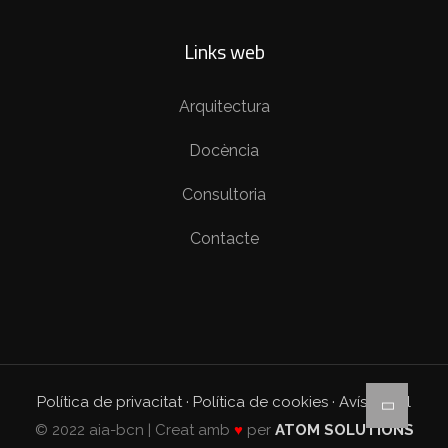
Links web
Arquitectura
Docència
Consultoria
Contacte
Política de privacitat
·
Política de cookies
·
Avís Legal
© 2022 aia-bcn | Creat amb
♥
per
ATOM SOLUTIONS