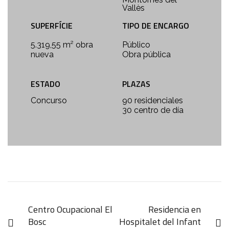
Vallès
SUPERFÍCIE
TIPO DE ENCARGO
5.319,55 m² obra
Público
nueva
Obra pública
ESTADO
PLAZAS
Concurso
90 residenciales
30 centro de día
Centro Ocupacional El
Residencia en
Bosc
Hospitalet del Infant