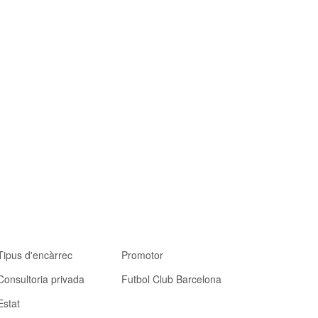
Tipus d'encàrrec
Promotor
Consultoria privada
Futbol Club Barcelona
Estat