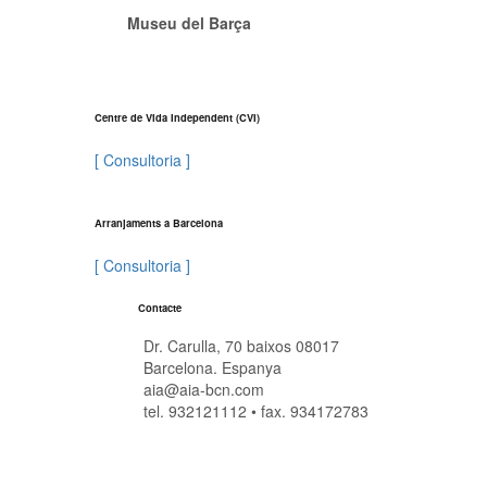
Museu del Barça
Centre de Vida Independent (CVI)
[ Consultoria ]
Arranjaments a Barcelona
[ Consultoria ]
Contacte
Dr. Carulla, 70 baixos 08017
Barcelona. Espanya
aia@aia-bcn.com
tel. 932121112 • fax. 934172783