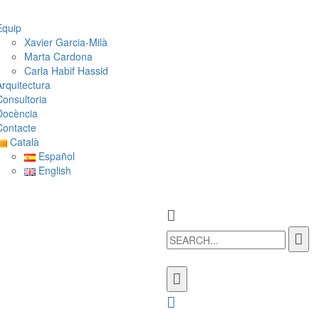
Equip
Xavier Garcia-Milà
Marta Cardona
Carla Habif Hassid
Arquitectura
Consultoria
Docència
Contacte
Català
Español
English