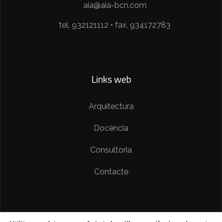
aia@aia-bcn.com
tel. 932121112 • fax. 934172783
Links web
Arquitectura
Docència
Consultoria
Contacte