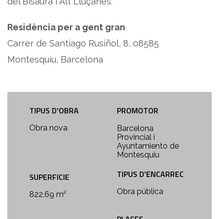
del Bisaura i Alt Lluçanès.
Residència per a gent gran
Carrer de Santiago Rusiñol, 8, 08585
Montesquiu, Barcelona
TIPUS D'OBRA
PROMOTOR
Obra nova
Barcelona
Provincial i
Ayuntamiento de
Montesquiu
TIPUS D'ENCARREC
SUPERFICIE
Obra pública
822,69 m²